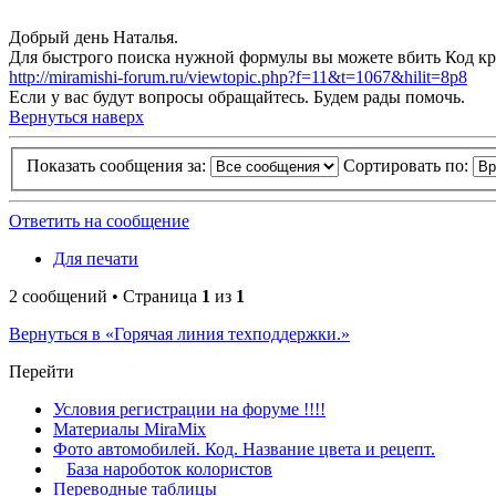
Добрый день Наталья.
Для быстрого поиска нужной формулы вы можете вбить Код кра
http://miramishi-forum.ru/viewtopic.php?f=11&t=1067&hilit=8p8
Если у вас будут вопросы обращайтесь. Будем рады помочь.
Вернуться наверх
Показать сообщения за:
Сортировать по:
Ответить на сообщение
Для печати
2 сообщений • Страница
1
из
1
Вернуться в «Горячая линия техподдержки.»
Перейти
Условия регистрации на форуме !!!!
Материалы MiraMix
Фото автомобилей. Код. Название цвета и рецепт.
База нароботок колористов
Переводные таблицы