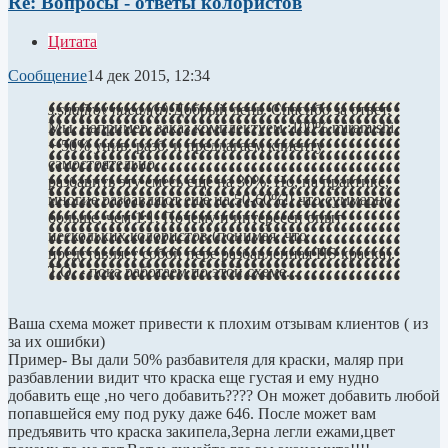
Re: Вопросы - ответы колористов
Цитата
Сообщение
14 дек 2015, 12:34
s.shafirov писал(а):
Добрый день. Спасибо за ответ.
Мы, например, заказ комплектуем :100% miramishi
+ 50% унив. разб. и предлагаем клиенту
самостоятельно
разбавить эту смесь ещё на 30%. Но, на практике,
многие разбавляют ещё на 50-60%!! что суммарно
больше, чем 1:1. Почему и интересен опыт
нескольких колористов.(понимая, что
представляет собой пере разбавленная HS краска).
Т.О. - пока работаем по этой схеме...
Ваша схема может привести к плохим отзывам клиентов ( из
за их ошибки)
Пример- Вы дали 50% разбавителя для краски, маляр при
разбавлении видит что краска еще густая и ему нудно
добавить еще ,но чего добавить???? Он может добавить любой
попавшейся ему под руку даже 646. После может вам
предъявить что краска закипела,Зерна легли ежами,цвет