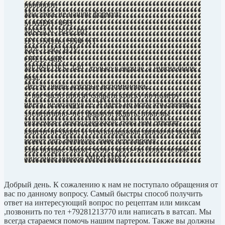
наоборот.
Мы здесь не нашли формул:
MAZDA- 45B
NISSAN- B41; J10
HYUNDA-I SN4; KT
KIA- U4G; B2Y
OPEL- 40R
MERSEDES- 149 - только в акриле, а нужна была
база.
Это те цвета, которые вспомнились.
У нас часто просят собрать краску по номеру
цвета, не колеруя ее. Я здесь не могу это сделать,
элементарно- нет формул. Ждать, пока мы
свяжемся с техподдержкой, пока нам ответят-
клиент не будет. И техподдержка, далеко не всегда
может дать формулу, даже через время.
Еще вопрос: Может есть у кого- то более четкое
описание миксов MIRAMIX?
Добрый день. К сожалению к нам не поступало обращения от
вас по данному вопросу. Самый быстры способ получить
ответ на интересующий вопрос по рецептам или миксам
,позвонить по тел +79281213770 или написать в ватсап. Мы
всегда стараемся помочь нашим партером. Также вы должны