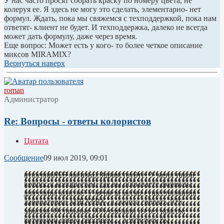
У нас часто просят собрать краску по номеру цвета, не
колеруя ее. Я здесь не могу это сделать, элементарно- нет
формул. Ждать, пока мы свяжемся с техподдержкой, пока нам
ответят- клиент не будет. И техподдержка, далеко не всегда
может дать формулу, даже через время.
Еще вопрос: Может есть у кого- то более четкое описание
миксов MIRAMIX?
Вернуться наверх
roman
Администратор
Re: Вопросы - ответы колористов
Цитата
Сообщение
09 июл 2019, 09:01
avtoemali123 писал(а):
Здравствуйте! У меня такой
вопрос к колористам: где вы добываете формулы
для слива красок? У меня за месяц существования
лаборатории MIRAMIX- я смогла собрать 10%
заказов. Остальные 90% сделали из тех красок,
которыми давно работаем..., а хотелось бы