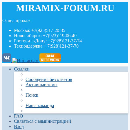
MIRAMIX-FORUM.RU
Отдел продаж:
Москва: +7(925)517-20-35
Новосибирск: +7(923)119-06-40
Ростов-на-Дону: +7(928)121-37-74
Техподдержка: +7(928)121-37-70
Ссылки
Сообщения без ответов
Активные темы
Поиск
Наша команда
FAQ
Связаться с администрацией
Вход