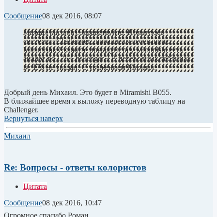
Сообщение
08 дек 2016, 08:07
Михаил писал(а):
Здравствуйте. Пользуюсь
системой Challenger , параллельно осваиваю
Miramishi. Скажите пожалуйста у Miramishi есть
аналог вс 176 Challenger ? В переводных таблицах
вс 176 не указан. С уважением Михаил.
Добрый день Михаил. Это будет в Miramishi B055.
В ближайшее время я выложу переводную таблицу на
Challenger.
Вернуться наверх
Михаил
Re: Вопросы - ответы колористов
Цитата
Сообщение
08 дек 2016, 10:47
Огромное спасибо Роман.