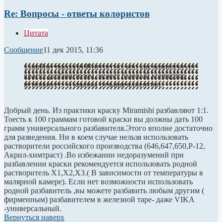
Re: Вопросы - ответы колористов
Цитата
Сообщение
11 дек 2015, 11:36
s.shafirov писал(а):
Интересно, кто как комплектует
краску разбавителем, может базовый конвертер
использует.. и каковы отзывы клиентов..
Добрый день. Из практики краску Miramishi разбавляют 1:1.
Тоесть к 100 граммам готовой краски вы должны дать 100
грамм универсального разбавителя.Этого вполне достаточно
для разведения. Ни в коем случае нельзя использовать
растворители российского производства (646,647,650,Р-12,
Акрил-химтраст) .Во избежании недоразумений при
разбавлении краски рекомендуется использовать родной
растворитель Х1,Х2,Х3.( В зависимости от температуры в
малярной камере). Если нет возможности использовать
родной разбавитель ,вы можете разбавить любым другим (
фирменным) разбавителем в железной таре- даже VIKA
-универсальный.
Вернуться наверх