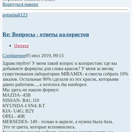
Вернуться наверх
avtoemali123
Re: Вопросы - ответы колористов
Цитата
Сообщение
05 июл 2019, 09:15
Здравствуйте! У меня такой вопрос к колористам: где вы
добываете формулы для слива красок? У меня за месяц
существования лаборатории MIRAMIX- я смогла собрать 10%
заказов. Остальные 90% сделали из тех красок, которыми
давно работаем..., а хотелось бы наоборот.
Мы здесь не нашли формул:
MAZDA- 45B
NISSAN- B41; J10
HYUNDA-I SN4; KT
KIA- U4G; B2Y
OPEL- 40R
MERSEDES- 149 - только в акриле, а нужна была база.
Это те цвета, которые вспомнились.