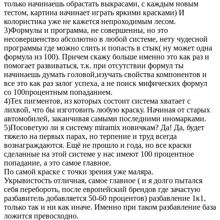
только начинаешь обрастать выкрасами, с каждым новым
тестом, картина начинает играть яркими красками) И
колористика уже не кажется непроходимым лесом.
3)Формулы и программа, не совершенны, но это
несовершенство абсолютно в любой системе, нету чудесной
программы где можно слить и попасть в стык( ну может одна
формула из 100). Причем скажу больше именно это как раз и
помогает развиваться, т.к. при отсутствии формул ты
начинаешь думать головой,изучать свойства компонентов и
все это как раз залог успеха, а не поиск мифических формул
со 100процентным попаданием.
4)Тех пигментов, из которых состоит система хватает с
лихвой, что бы изготовить любую краску. Начиная от старых
автомобилей, заканчивая самыми последними иномарками.
5)Посоветую ли я систему miramix новичкам? Да! Да, будет
тяжело на первых парах, но терпение и труд всегда
вознаграждаются. Ещё не прошло и года, но все краски
сделанные на этой системе у нас имеют 100 процентное
попадание, а это самое главное.
По самой краске с точки зрения уже маляра.
Укрывистость отличная, самое главное ( и я долго пытался
себя перебороть, после европейский брендов где зачастую
разбавитель добавляется 50-60 процентов) разбавление 1к1,
только так и ни как иначе. Именно при таком разбавление база
ложится превосходно.