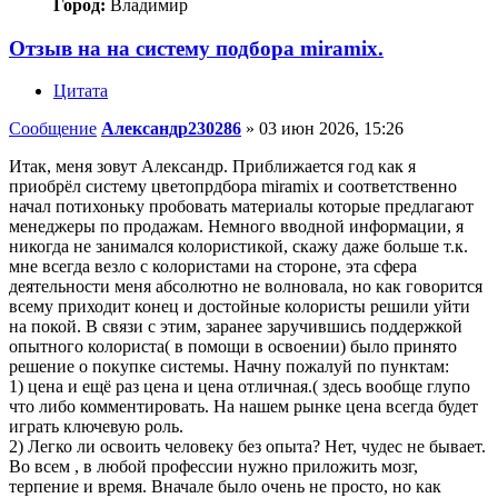
Город:
Владимир
Отзыв на на систему подбора miramix.
Цитата
Сообщение
Александр230286
»
03 июн 2026, 15:26
Итак, меня зовут Александр. Приближается год как я
приобрёл систему цветопрдбора miramix и соответственно
начал потихоньку пробовать материалы которые предлагают
менеджеры по продажам. Немного вводной информации, я
никогда не занимался колористикой, скажу даже больше т.к.
мне всегда везло с колористами на стороне, эта сфера
деятельности меня абсолютно не волновала, но как говорится
всему приходит конец и достойные колористы решили уйти
на покой. В связи с этим, заранее заручившись поддержкой
опытного колориста( в помощи в освоении) было принято
решение о покупке системы. Начну пожалуй по пунктам:
1) цена и ещё раз цена и цена отличная.( здесь вообще глупо
что либо комментировать. На нашем рынке цена всегда будет
играть ключевую роль.
2) Легко ли освоить человеку без опыта? Нет, чудес не бывает.
Во всем , в любой профессии нужно приложить мозг,
терпение и время. Вначале было очень не просто, но как