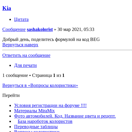
Kia
Цитата
Сообщение
sashakolorist
»
30 мар 2021, 05:33
Добрый день, поделитесь формулой на код BEG
Вернуться наверх
Ответить на сообщение
Для печати
1 сообщение • Страница
1
из
1
Вернуться в «Вопросы колористики»
Перейти
Условия регистрации на форуме !!!!
Материалы MiraMix
Фото автомобилей. Код. Название цвета и рецепт.
База нароботок колористов
Переводные таблицы
Вопросы колористики