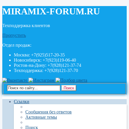
MIRAMIX-FORUM.RU
Техподдержка клиентов
Пропустить
Отдел продаж:
Москва: +7(925)517-20-35
Новосибирск: +7(923)119-06-40
Ростов-на-Дону: +7(928)121-37-74
Техподдержка: +7(928)121-37-70
Поиск
Ссылки
Сообщения без ответов
Активные темы
Поиск