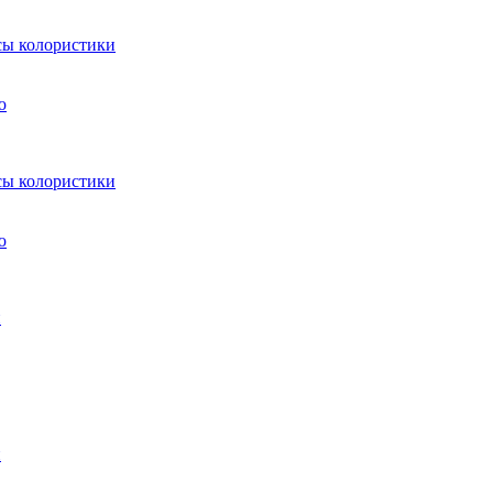
ы колористики
ю
ы колористики
ю
и
и