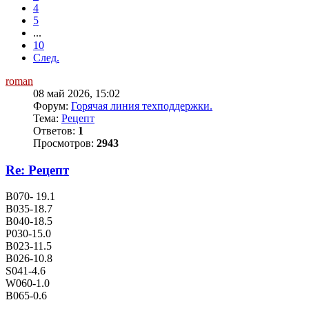
4
5
...
10
След.
roman
08 май 2026, 15:02
Форум:
Горячая линия техподдержки.
Тема:
Рецепт
Ответов:
1
Просмотров:
2943
Re: Рецепт
B070- 19.1
B035-18.7
B040-18.5
P030-15.0
B023-11.5
B026-10.8
S041-4.6
W060-1.0
B065-0.6