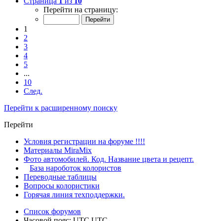
Страница
1
из
10
Перейти на страницу:
1
2
3
4
5
...
10
След.
Перейти к расширенному поиску
Перейти
Условия регистрации на форуме !!!!
Материалы MiraMix
Фото автомобилей. Код. Название цвета и рецепт.
База нароботок колористов
Переводные таблицы
Вопросы колористики
Горячая линия техподдержки.
Список форумов
Часовой пояс: UTC UTC